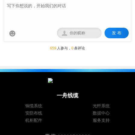
发 布


659
人参与，
0
条评论
一舟线缆
铜缆系统
光纤系统
安防布线
数据中心
机柜配件
服务支持