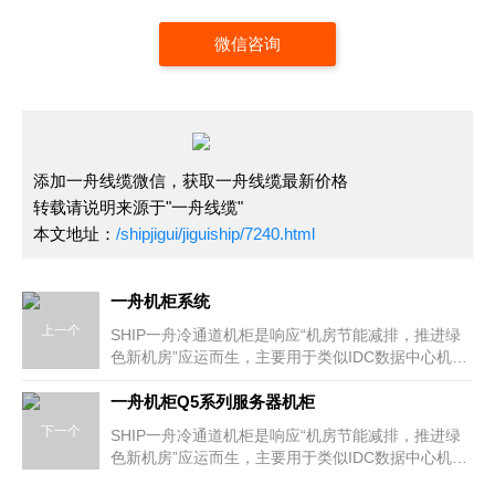
微信咨询
添加一舟线缆微信，获取一舟线缆最新价格
转载请说明来源于"一舟线缆"
本文地址：
/shipjigui/jiguiship/7240.html
一舟机柜系统
上一个
SHIP一舟冷通道机柜是响应“机房节能减排，推进绿
色新机房”应运而生，主要用于类似IDC数据中心机房
散热量极大的机房使用，起到精确送冷风的效果。由
两个机柜矩阵组成。传统机房冷气得不到有效控制，
一舟机柜Q5系列服务器机柜
冷气乱窜，导致“机柜机房如冬、机柜如夏”的感觉。
下一个
SHIP一舟冷通道机柜是响应“机房节能减排，推进绿
色新机房”应运而生，主要用于类似IDC数据中心机房
散热量极大的机房使用，起到精确送冷风的效果。由