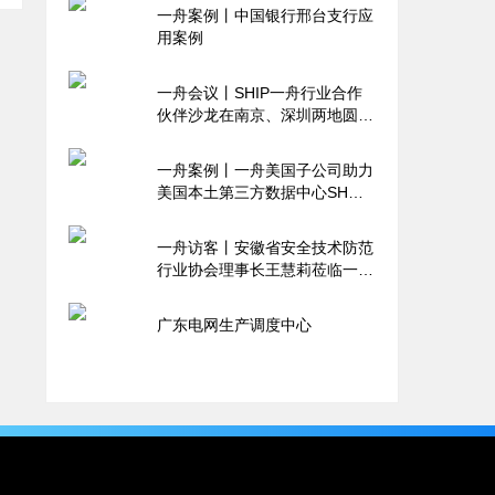
一舟案例丨中国银行邢台支行应
用案例
一舟会议丨SHIP一舟行业合作
伙伴沙龙在南京、深圳两地圆满
举行
一舟案例丨一舟美国子公司助力
美国本土第三方数据中心SH
Data Tech相关建设
一舟访客丨安徽省安全技术防范
行业协会理事长王慧莉莅临一舟
参观考察
广东电网生产调度中心