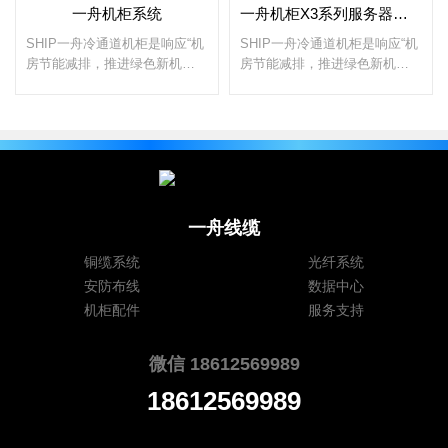
一舟机柜系统
一舟机柜X3系列服务器机柜数据中心机柜
SHIP一舟冷通道机柜是响应“机
SHIP一舟冷通道机柜是响应“机
房节能减排，推进绿色新机
房节能减排，推进绿色新机
房”应运而生，主要用于类似IDC
房”应运而生，主要用于类似IDC
数据中心机房散热量极大的机房
数据中心机房散热量极大的机房
使用，起到精确送冷风的效果。
使用，起到精确送冷风的效果。
由两个机柜矩阵组成。传统机房
由两个机柜矩阵组成。传统机房
冷气得不到有效控制，冷气乱
冷气得不到有效控制，冷气乱
窜，导致“机柜机房如冬、机柜
窜，导致“机柜机房如冬、机柜
如夏”的感觉。
如夏”的感觉。
一舟线缆
铜缆系统
光纤系统
安防布线
数据中心
机柜配件
服务支持
微信 18612569989
18612569989