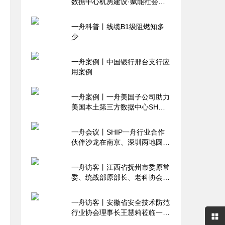
数据中心机房建设·赋能社会治
理升级
一舟科普丨线缆B1级阻燃知多
少
一舟案例丨中国银行邢台支行应
用案例
一舟案例丨一舟美国子公司助力
美国本土第三方数据中心SH
Data Tech相关建设
一舟会议丨SHIP一舟行业合作
伙伴沙龙在南京、深圳两地圆满
举行
一舟访客丨江西省抚州市委原常
委、统战部原部长、老科协会长
朱章明等领导莅临一舟江西大数
据产业园参观考察
一舟访客丨安徽省安全技术防范
行业协会理事长王慧莉莅临一舟
参观考察