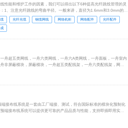
线性能和维护工作的因素，我们可以得出以下6种提高光纤跳线管理的灵
：1、注意光纤跳线的弯曲半径。一般来讲，直径为1.6mm和3.0mm的光
电缆
光纤光缆
铜缆网线
网络机柜
网络配件
光纤配件
集成
一舟超五类网线，一舟六类网线，一舟六A类网线，一舟面板，一舟室内
一舟非屏蔽模块，屏蔽模块，一舟超五类配线架，一舟六类配线架，网络
、服务器机柜，一舟RVV护套电缆，RVVP屏蔽电缆，RVS双绞线，
等全系列综合布线解决方案
心预端接布线系统是一套由工厂端接、测试，符合国际标准的模块化预制化
。预端接布线系统可以提供更可靠的产品品质与性能，支持即插即用实现
降低工程安装、测试成本，具有更高的灵活性、易管理，高可靠，故障点