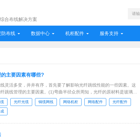
综合布线解决方案
安防布线
数据中心
机柜配件
服务支持
理的主要因素有哪些?
跳线灵活多变，井井有序，首先要了解影响光纤跳线性能的一些因素。这
纤跳线管理的主要因素。(1)弯曲半径众所周知，光纤的原材料是玻璃，
电缆
光纤光缆
铜缆网线
网络机柜
网络配件
光纤配件
集成
法