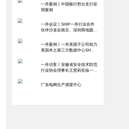
一舟案例丨中国银行邢台支行应
用案例
一舟会议丨SHIP一舟行业合作
伙伴沙龙在南京、深圳两地圆满
举行
一舟案例丨一舟美国子公司助力
美国本土第三方数据中心SH
Data Tech相关建设
一舟访客丨安徽省安全技术防范
行业协会理事长王慧莉莅临一舟
参观考察
广东电网生产调度中心