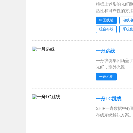
根据上述影响光纤跳
活性和可靠性的方法
纤跳线
中国线缆
电线
综合布线
系统
一舟跳线
一舟线缆集团涵盖了
光纤，室外光缆，
跳线，一舟网络机柜
一舟机柜
RVSP屏蔽双绞线
一舟LC跳线
SHIP一舟数据中
布线系统解决方案
快速连接与部署，
少等优势。