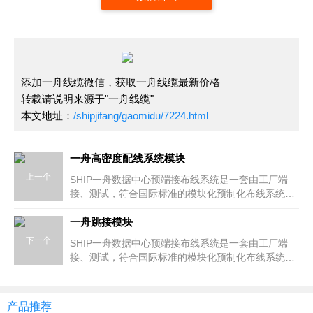
添加一舟线缆微信，获取一舟线缆最新价格
转载请说明来源于"一舟线缆"
本文地址：
/shipjifang/gaomidu/7224.html
一舟高密度配线系统模块
上一个
SHIP一舟数据中心预端接布线系统是一套由工厂端
接、测试，符合国际标准的模块化预制化布线系统解
决方案。预端接布线系统可以提供更可靠的产品品质
与性能，支持即插即用实现快速连接与部署，降低工
一舟跳接模块
程安装、测试成本，具有更高的灵活性、易管理，高
下一个
SHIP一舟数据中心预端接布线系统是一套由工厂端
可靠，故障点少等优势。
接、测试，符合国际标准的模块化预制化布线系统解
决方案。预端接布线系统可以提供更可靠的产品品质
与性能，支持即插即用实现快速连接与部署，降低工
程安装、测试成本，具有更高的灵活性、易管理，高
产品推荐