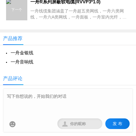
线架，一舟六类配线架，网络跳线，一舟网络机柜、
一舟R系列屏蔽软电缆(RVVP3*1.0)
服务器机柜，一舟RVV护套电缆，RVVP屏蔽电缆，
下一个
一舟线缆集团涵盖了一舟超五类网线，一舟六类网
RVS双绞线，RVSP屏蔽双绞线等全系列综合布线解
线，一舟六A类网线，一舟面板，一舟室内光纤，室
决方案
外光缆，一舟非屏蔽模块，屏蔽模块，一舟超五类配
线架，一舟六类配线架，网络跳线，一舟网络机柜、
服务器机柜，一舟RVV护套电缆，RVVP屏蔽电缆，
产品推荐
RVS双绞线，RVSP屏蔽双绞线等全系列综合布线解
决方案
一舟金银线
一舟音响线
产品评论
发 布

