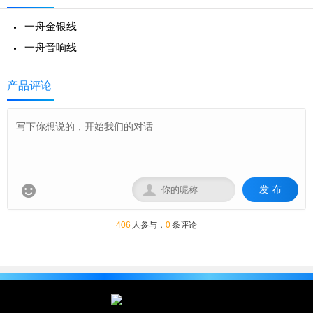
RVS双绞线，RVSP屏蔽双绞线等全系列综合布线解
决方案
一舟金银线
一舟音响线
产品评论
发 布


406
人参与，
0
条评论