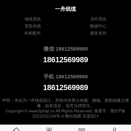
一舟线缆
铜缆系统
光纤系统
安防布线
数据中心
机柜配件
服务支持
微信 18612569989
18612569989
手机 18612569989
18612569989
声明：本站为
一舟线缆
设计，所有内容禁止转载、摘编、复制或建立镜
像，如有违反，追究法律责任。
Copyright ©
www.bjship.cn
All Rights Reserved. 备案号：
赣ICP备
2022022148号-4
网站地图
百度统计