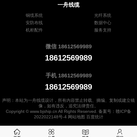
一舟线缆
铜缆系统
光纤系统
安防布线
数据中心
机柜配件
服务支持
微信 18612569989
18612569989
手机 18612569989
18612569989
声明：本站为
一舟线缆
设计，所有内容禁止转载、摘编、复制或建立镜
像，如有违反，追究法律责任。
Copyright ©
www.bjship.cn
All Rights Reserved. 备案号：
赣ICP备
2022022148号-4
网站地图
百度统计